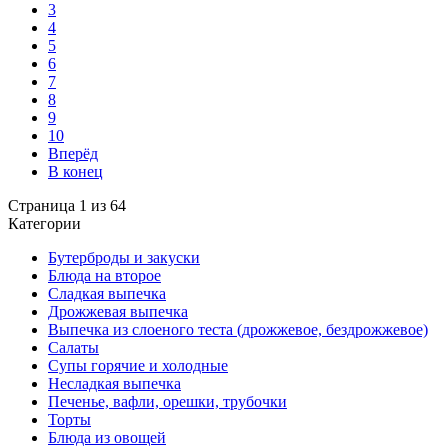
3
4
5
6
7
8
9
10
Вперёд
В конец
Страница 1 из 64
Категории
Бутерброды и закуски
Блюда на второе
Сладкая выпечка
Дрожжевая выпечка
Выпечка из слоеного теста (дрожжевое, бездрожжевое)
Салаты
Супы горячие и холодные
Несладкая выпечка
Печенье, вафли, орешки, трубочки
Торты
Блюда из овощей