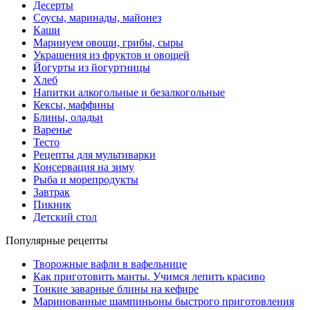
Десерты
Соусы, маринады, майонез
Каши
Маринуем овощи, грибы, сыры
Украшения из фруктов и овощей
Йогурты из йогуртницы
Хлеб
Напитки алкогольные и безалкогольные
Кексы, маффины
Блины, оладьи
Варенье
Тесто
Рецепты для мультиварки
Консервация на зиму
Рыба и морепродукты
Завтрак
Пикник
Детский стол
Популярные рецепты
Творожные вафли в вафельнице
Как приготовить манты. Учимся лепить красиво
Тонкие заварные блины на кефире
Маринованные шампиньоны быстрого приготовления