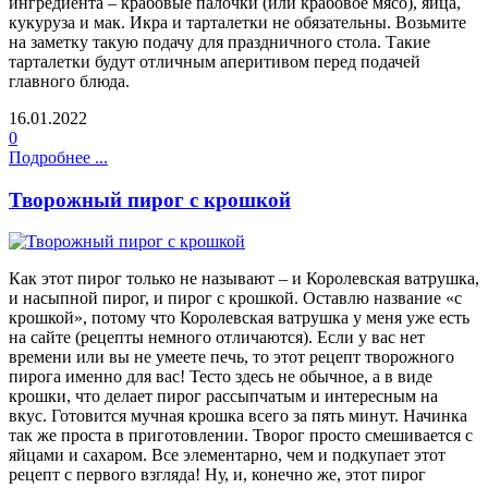
ингредиента – крабовые палочки (или крабовое мясо), яйца,
кукуруза и мак. Икра и тарталетки не обязательны. Возьмите
на заметку такую подачу для праздничного стола. Такие
тарталетки будут отличным аперитивом перед подачей
главного блюда.
16.01.2022
0
Подробнее ...
Творожный пирог с крошкой
Как этот пирог только не называют – и Королевская ватрушка,
и насыпной пирог, и пирог с крошкой. Оставлю название «с
крошкой», потому что Королевская ватрушка у меня уже есть
на сайте (рецепты немного отличаются). Если у вас нет
времени или вы не умеете печь, то этот рецепт творожного
пирога именно для вас! Тесто здесь не обычное, а в виде
крошки, что делает пирог рассыпчатым и интересным на
вкус. Готовится мучная крошка всего за пять минут. Начинка
так же проста в приготовлении. Творог просто смешивается с
яйцами и сахаром. Все элементарно, чем и подкупает этот
рецепт с первого взгляда! Ну, и, конечно же, этот пирог