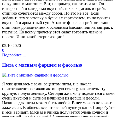
не купишь в магазине. Вот, например, как этот салат. Он
интересный и ожидаемо вкусный, так как фасоль и грибы
отлично сочетаются между собой. Но это не все! Если
добавить эту заготовку в бульон с картофелем, то получится
вкусный и ароматный суп. А также фасоль с грибами станет
отличным дополнением к основным блюдам или на завтрак к
глазунье. Ко всему прочему этот салат готовить легко и
просто. И ни какой стерилизации!
05.10.2020
0
Подробнее ...
Пита с мясным фаршем и фасолью
Я уже делилась с вами рецептом питы, и в начале
приготовления оставлю активную ссылку, как испечь эту
круглую полую лепешку. Сегодня же я хочу поделиться с вами
очень вкусной и сытной начинкой из фарша и фасоли.
Начинка для питы может быть любой. В нее можно положить
даже салат. В общем, все, что вашей душе угодно. Попробуйте
и мой вариант. Мясная начинка получается очень сочной и
ароматной – ел бы ложкой! А свежие овощи придадут этой