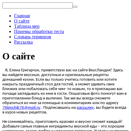
Главная
О сайте
Таблица мер
Приемы обработки теста
Словарь терминов
Рассылка
О сайте
Я, Елена Григарчук, приветствую вас на сайте ВкусЛандия! Здесь
вы найдете вкусные, доступные и оригинальные рецепты
домашней кухни. Если вы только учитесь готовить или хотите
накрыть праздничный стол для гостей, а может удивить свих
близких или побаловать себя чем- то новым, то я приглашаю вас
почаще заглядывать ко мне в гости. Пошаговые фото помогут вам в
приготовлении блюд и выпечки. Так же вы всегда сможете
обратиться ко мне за помощью в
комментариях или по адресу
76lenchik76@mail.ru
.
Подписавшись на
рассылку
, вы будете всегда
в курсе новых рецептов.
Не сомневайтесь, приготовить красиво и вкусно сможет каждый!
Добавьте самые главные ингредиенты вкусной еды – это хорошее