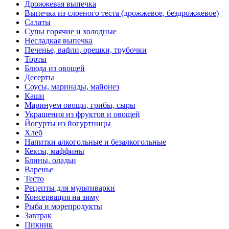
Дрожжевая выпечка
Выпечка из слоеного теста (дрожжевое, бездрожжевое)
Салаты
Супы горячие и холодные
Несладкая выпечка
Печенье, вафли, орешки, трубочки
Торты
Блюда из овощей
Десерты
Соусы, маринады, майонез
Каши
Маринуем овощи, грибы, сыры
Украшения из фруктов и овощей
Йогурты из йогуртницы
Хлеб
Напитки алкогольные и безалкогольные
Кексы, маффины
Блины, оладьи
Варенье
Тесто
Рецепты для мультиварки
Консервация на зиму
Рыба и морепродукты
Завтрак
Пикник