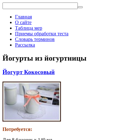
Главная
О сайте
Таблица мер
Приемы обработки теста
Словарь терминов
Рассылка
Йогурты из йогуртницы
Йогурт Кокосовый
Потребуется:
Для 8 баночек х 140 мл-