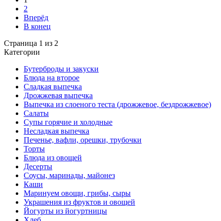
2
Вперёд
В конец
Страница 1 из 2
Категории
Бутерброды и закуски
Блюда на второе
Сладкая выпечка
Дрожжевая выпечка
Выпечка из слоеного теста (дрожжевое, бездрожжевое)
Салаты
Супы горячие и холодные
Несладкая выпечка
Печенье, вафли, орешки, трубочки
Торты
Блюда из овощей
Десерты
Соусы, маринады, майонез
Каши
Маринуем овощи, грибы, сыры
Украшения из фруктов и овощей
Йогурты из йогуртницы
Хлеб