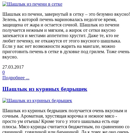
Шашлык из печени, завернутый в сетку – это безумно вкусно!
Зелень, в которой печень мариновалась недолгое время,
защищена от жара и остается сочной. Шашлык из печени
получается нежным и мягким, а жирок от сетки вкусно
запекается и местами аппетитно хрустит. Даже те, кто не
любит печенку, не откажутся от этого вкусного шашлыка.
Если у вас нет возможности жарить на мангале, можно
приготовить печень в сетке в духовке под грилем. Тоже очень
вкусно.
27.03.2017
0
Подробнее ...
Шашлык из куриных бедрышек
Шашлык из куриных бедрышек получается очень вкусным и
сочным. Ароматная, хрустящая корочка и нежное мясо -
просто ум отъешь! Кроме того у этого шашлыка есть еще
плюсы. Мясо курицы считается бюджетным, по сравнению со
свининой, говядиной или бараниной. Да к тому же оно очень