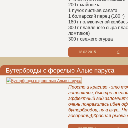
200 г майонеза
1 пучок листьев салата
1 болгарский перец (180 г)
180 г полукопченой колбас
300 г плавленого сыра плас
ломтиков)
300 г свежего огурца
18.02.2015
0
Бутерброды с форелью Алые паруса
Просто и красиво - это точ
готовятся, быстро погло
эффектный вид запомнитс
очень понравилась идея о
бутербродов, ну а вкус...Ч
говорить)))Красная рыбка 