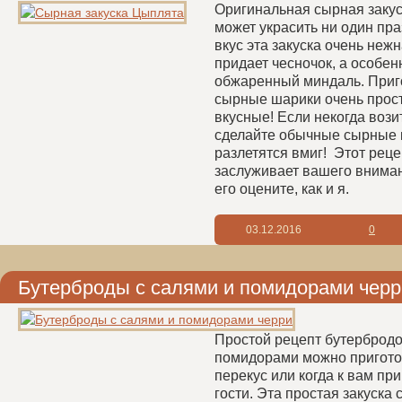
Оригинальная сырная закус
может украсить ни один пр
вкус эта закуска очень нежн
придает чесночок, а особен
обжаренный миндаль. Приг
сырные шарики очень прост
вкусные! Если некогда вози
сделайте обычные сырные 
разлетятся вмиг! Этот реце
заслуживает вашего вниман
его оцените, как и я.
03.12.2016
0
Бутерброды с салями и помидорами черр
Простой рецепт бутербродо
помидорами можно приготов
перекус или когда к вам п
гости. Эта простая закуска 