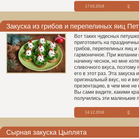
17.03.2018
0
Закуска из грибов и перепелиных яиц Пет
Вот таких чудесных петушк
приготовить на праздничны
грибов, перепелиных яиц и
гармоничное. При желании 
начинку чеснок, но мне хот
сливочного вкуса, поэтому 
его в этот раз. Эта закуска 
оригинальный вкус, но и в
презентацию, в чем мне не 
Вы сами видите, какими кр
получились эти маленькие 
14.12.2016
0
Сырная закуска Цыплята