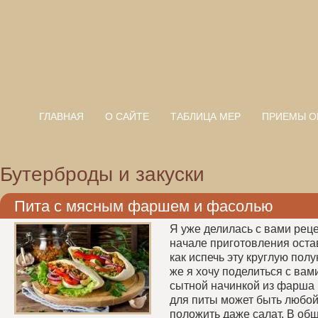
ГЛАВНАЯ
О САЙТЕ
ТАБЛИЦА МЕР
ПРИЕМЫ О
Бутерброды и закуски
Пита с мясным фаршем и фасолью
Я уже делилась с вами реце
начале приготовления оста
как испечь эту круглую пол
же я хочу поделиться с вам
сытной начинкой из фарша 
для питы может быть любой
положить даже салат. В общ