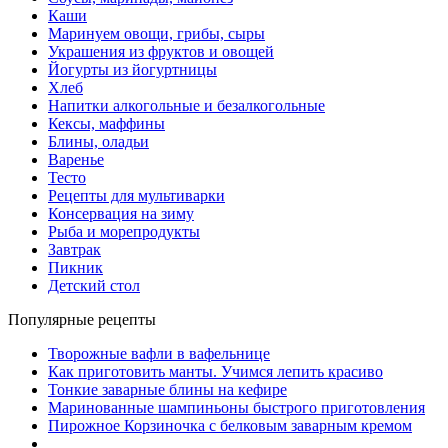
Каши
Маринуем овощи, грибы, сыры
Украшения из фруктов и овощей
Йогурты из йогуртницы
Хлеб
Напитки алкогольные и безалкогольные
Кексы, маффины
Блины, оладьи
Варенье
Тесто
Рецепты для мультиварки
Консервация на зиму
Рыба и морепродукты
Завтрак
Пикник
Детский стол
Популярные рецепты
Творожные вафли в вафельнице
Как приготовить манты. Учимся лепить красиво
Тонкие заварные блины на кефире
Маринованные шампиньоны быстрого приготовления
Пирожное Корзиночка с белковым заварным кремом