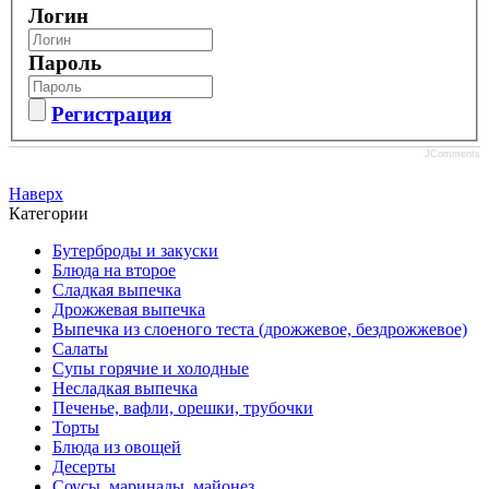
Логин
Пароль
Регистрация
JComments
Наверх
Категории
Бутерброды и закуски
Блюда на второе
Сладкая выпечка
Дрожжевая выпечка
Выпечка из слоеного теста (дрожжевое, бездрожжевое)
Салаты
Супы горячие и холодные
Несладкая выпечка
Печенье, вафли, орешки, трубочки
Торты
Блюда из овощей
Десерты
Соусы, маринады, майонез