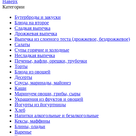
Наверх
Категории
Бутерброды и закуски
Блюда на второе
Сладкая выпечка
Дрожжевая выпечка
Выпечка из слоеного теста (дрожжевое, бездрожжевое)
Салаты
Супы горячие и холодные
Несладкая выпечка
Печенье, вафли, орешки, трубочки
Торты
Блюда из овощей
Десерты
Соусы, маринады, майонез
Каши
Маринуем овощи, грибы, сыры
Украшения из фруктов и овощей
Йогурты из йогуртницы
Хлеб
Напитки алкогольные и безалкогольные
Кексы, маффины
Блины, оладьи
Варенье