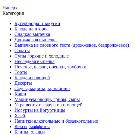
Наверх
Категории
Бутерброды и закуски
Блюда на второе
Сладкая выпечка
Дрожжевая выпечка
Выпечка из слоеного теста (дрожжевое, бездрожжевое)
Салаты
Супы горячие и холодные
Несладкая выпечка
Печенье, вафли, орешки, трубочки
Торты
Блюда из овощей
Десерты
Соусы, маринады, майонез
Каши
Маринуем овощи, грибы, сыры
Украшения из фруктов и овощей
Йогурты из йогуртницы
Хлеб
Напитки алкогольные и безалкогольные
Кексы, маффины
Блины, оладьи