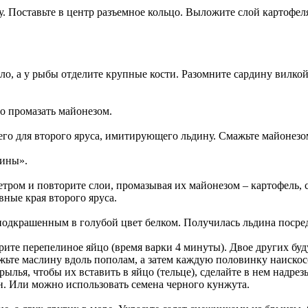
. Поставьте в центр разъемное кольцо. Выложите слой картофеля
масло, а у рыбы отделите крупные кости. Разомните сардину вил
о промазать майонезом.
его для второго яруса, имитирующего льдину. Смажьте майонезо
дины».
етром и повторите слои, промазывая их майонезом – картофель,
вные края второго яруса.
 подкрашенным в голубой цвет белком. Получилась льдина посре
арите перепелиное яйцо (время варки 4 минуты). Двое других буд
ежьте маслину вдоль пополам, а затем каждую половинку наиско
лья, чтобы их вставить в яйцо (тельце), сделайте в нем надрезы.
ин. Или можно использовать семена черного кунжута.