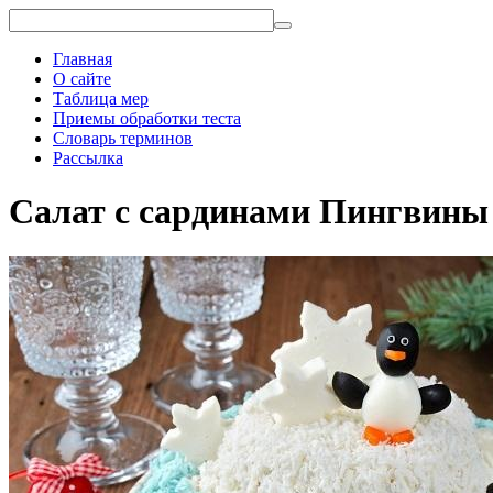
Главная
О сайте
Таблица мер
Приемы обработки теста
Словарь терминов
Рассылка
Салат с сардинами Пингвины