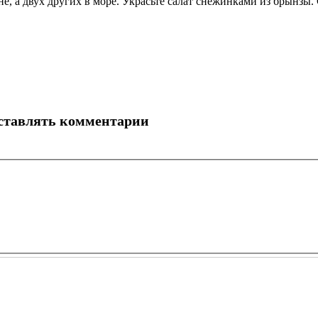
е, а двух других в море. Украсьте салат снежинками из брынзы.
оставлять комментарии