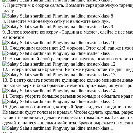
7. Приступим к сборке салата. Возьмите сервировочную тарелку
вкусу.
8. Нанесите майонезную сетку и выложите весь лук.
9. Далее возьмите консерву «Сардина в масле», слейте с нее 
майонезом.
10. Следующим слоем идет 2/3 моркови. Этот слой так же нужн
11. На морковный слой распределите желток, немного оставив 
12. Теперь посыпьте брынзой. Ее тоже нужно оставить для «ль
13. В центр салата поставьте кулинарное кольцо меньшим диам
посыпьте верх и бока брынзой, немного прижимая, округляя ро
14. Теперь уберите большое разъемное кольцо и обсыпьте края
15. Для одного пингвина, который будет сидеть на льдине, отв
Из маслин будут головы и крылья. Чтобы сделать крылья, разр
вставить клювики, сделайте надрезы острым ножом. Так же и кры
сделайте, нанеся капельки майонеза. Зрачки вырежьте из масл