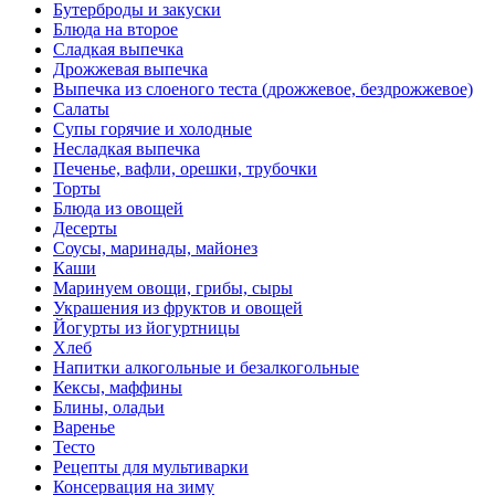
Бутерброды и закуски
Блюда на второе
Сладкая выпечка
Дрожжевая выпечка
Выпечка из слоеного теста (дрожжевое, бездрожжевое)
Салаты
Супы горячие и холодные
Несладкая выпечка
Печенье, вафли, орешки, трубочки
Торты
Блюда из овощей
Десерты
Соусы, маринады, майонез
Каши
Маринуем овощи, грибы, сыры
Украшения из фруктов и овощей
Йогурты из йогуртницы
Хлеб
Напитки алкогольные и безалкогольные
Кексы, маффины
Блины, оладьи
Варенье
Тесто
Рецепты для мультиварки
Консервация на зиму