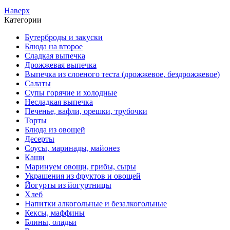
Наверх
Категории
Бутерброды и закуски
Блюда на второе
Сладкая выпечка
Дрожжевая выпечка
Выпечка из слоеного теста (дрожжевое, бездрожжевое)
Салаты
Супы горячие и холодные
Несладкая выпечка
Печенье, вафли, орешки, трубочки
Торты
Блюда из овощей
Десерты
Соусы, маринады, майонез
Каши
Маринуем овощи, грибы, сыры
Украшения из фруктов и овощей
Йогурты из йогуртницы
Хлеб
Напитки алкогольные и безалкогольные
Кексы, маффины
Блины, оладьи