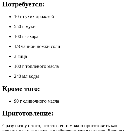
Потребуется:
10 г сухих дрожжей
550 г муки
100 г сахара
1/3 чайной ложки соли
3 яйца
100 г топлёного масла
240 мл воды
Кроме того:
90 г сливочного масла
Приготовление:
Сразу начну с того, что это тесто можно приготовить как
руками, так и замесить в хлебопечке, что я и делаю. Если вы