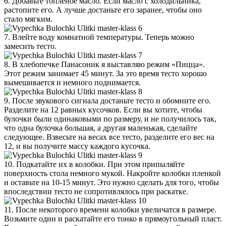
6. Добавьте топленое масло. Если масло с холодильника,
растопите его. А лучше достаньте его заранее, чтобы оно
стало мягким.
7. Влейте воду комнатной температуры. Теперь можно
замесить тесто.
8. В хлебопечке Панасоник я выставляю режим «Пицца».
Этот режим занимает 45 минут. За это время тесто хорошо
вымешивается и немного поднимается.
9. После звукового сигнала достаньте тесто и обомните его.
Разделите на 12 равных кусочков. Если вы хотите, чтобы
булочки были одинаковыми по размеру, и не получилось так,
что одна булочка большая, а другая маленькая, сделайте
следующее. Взвесьте на весах все тесто, разделите его вес на
12, и вы получите массу каждого кусочка.
10. Подкатайте их в колобки. При этом припыляйте
поверхность стола немного мукой. Накройте колобки пленкой
и оставьте на 10-15 минут. Это нужно сделать для того, чтобы
впоследствии тесто не сопротивлялось при раскатке.
11. После некоторого времени колобки увеличатся в размере.
Возьмите один и раскатайте его тонко в прямоугольный пласт.