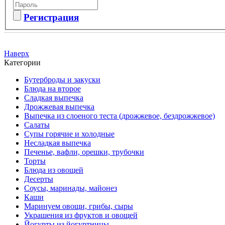
Регистрация
Наверх
Категории
Бутерброды и закуски
Блюда на второе
Сладкая выпечка
Дрожжевая выпечка
Выпечка из слоеного теста (дрожжевое, бездрожжевое)
Салаты
Супы горячие и холодные
Несладкая выпечка
Печенье, вафли, орешки, трубочки
Торты
Блюда из овощей
Десерты
Соусы, маринады, майонез
Каши
Маринуем овощи, грибы, сыры
Украшения из фруктов и овощей
Йогурты из йогуртницы