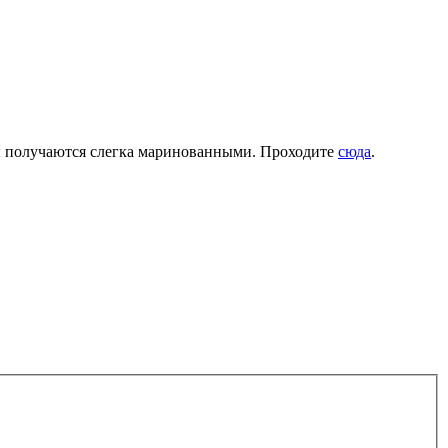
рцы получаются слегка маринованными. Проходите
сюда
.