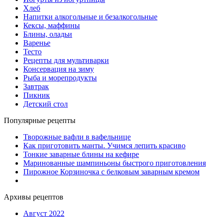
Хлеб
Напитки алкогольные и безалкогольные
Кексы, маффины
Блины, оладьи
Варенье
Тесто
Рецепты для мультиварки
Консервация на зиму
Рыба и морепродукты
Завтрак
Пикник
Детский стол
Популярные рецепты
Творожные вафли в вафельнице
Как приготовить манты. Учимся лепить красиво
Тонкие заварные блины на кефире
Маринованные шампиньоны быстрого приготовления
Пирожное Корзиночка с белковым заварным кремом
Архивы рецептов
Август 2022