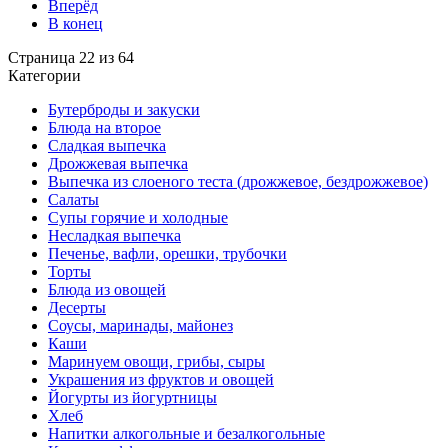
Вперёд
В конец
Страница 22 из 64
Категории
Бутерброды и закуски
Блюда на второе
Сладкая выпечка
Дрожжевая выпечка
Выпечка из слоеного теста (дрожжевое, бездрожжевое)
Салаты
Супы горячие и холодные
Несладкая выпечка
Печенье, вафли, орешки, трубочки
Торты
Блюда из овощей
Десерты
Соусы, маринады, майонез
Каши
Маринуем овощи, грибы, сыры
Украшения из фруктов и овощей
Йогурты из йогуртницы
Хлеб
Напитки алкогольные и безалкогольные