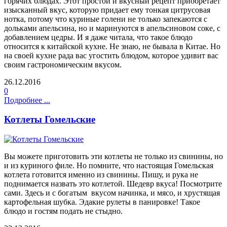
горячих блюдах. Этот простой и вкусный рецепт приобретает
изысканный вкус, которую придает ему тонкая цитрусовая
нотка, потому что куриные голени не только запекаются с
дольками апельсина, но и маринуются в апельсиновом соке, с
добавлением цедры. И я даже читала, что такое блюдо
относится к китайской кухне. Не знаю, не бывала в Китае. Но
на своей кухне рада вас угостить блюдом, которое удивит вас
своим гастрономическим вкусом.
26.12.2016
0
Подробнее ...
Котлеты Гомельские
Вы можете приготовить эти котлеты не только из свинины, но
и из куриного филе. Но помните, что настоящая Гомельская
котлета готовится именно из свинины. Пишу, и рука не
поднимается назвать это котлетой. Шедевр вкуса! Посмотрите
сами. Здесь и с богатым вкусом начинка, и мясо, и хрустящая
картофельная шубка. Эдакие рулеты в панировке! Такое
блюдо и гостям подать не стыдно.