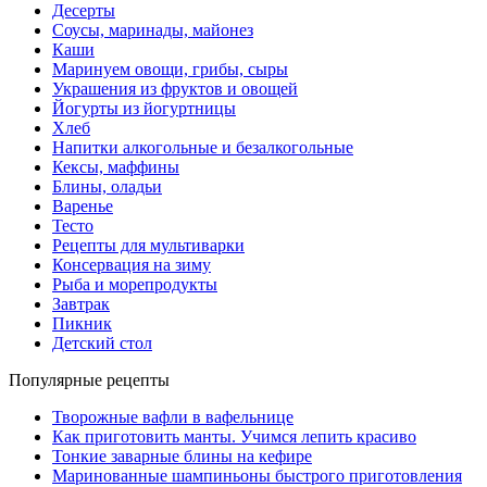
Десерты
Соусы, маринады, майонез
Каши
Маринуем овощи, грибы, сыры
Украшения из фруктов и овощей
Йогурты из йогуртницы
Хлеб
Напитки алкогольные и безалкогольные
Кексы, маффины
Блины, оладьи
Варенье
Тесто
Рецепты для мультиварки
Консервация на зиму
Рыба и морепродукты
Завтрак
Пикник
Детский стол
Популярные рецепты
Творожные вафли в вафельнице
Как приготовить манты. Учимся лепить красиво
Тонкие заварные блины на кефире
Маринованные шампиньоны быстрого приготовления