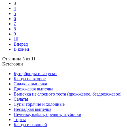
3
4
5
6
7
8
9
10
Вперёд
В конец
Страница 3 из 11
Категории
Бутерброды и закуски
Блюда на второе
Сладкая выпечка
Дрожжевая выпечка
Выпечка из слоеного теста (дрожжевое, бездрожжевое)
Салаты
Супы горячие и холодные
Несладкая выпечка
Печенье, вафли, орешки, трубочки
Торты
Блюда из овощей