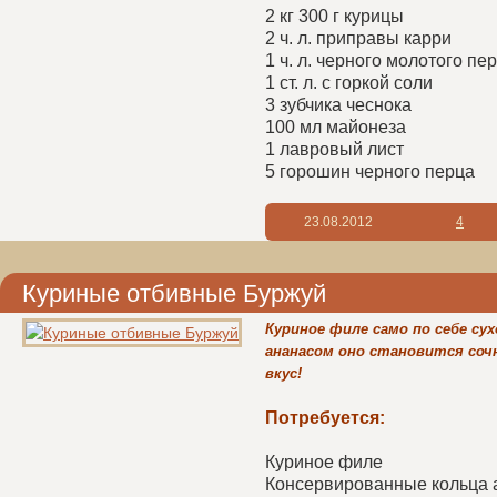
2 кг 300 г курицы
2 ч. л. приправы карри
1 ч. л. черного молотого пе
1 ст. л. с горкой соли
3 зубчика чеснока
100 мл майонеза
1 лавровый лист
5 горошин черного перца
23.08.2012
4
Куриные отбивные Буржуй
Куриное филе само по себе сух
ананасом оно становится соч
вкус!
Потребуется:
Куриное филе
Консервированные кольца 