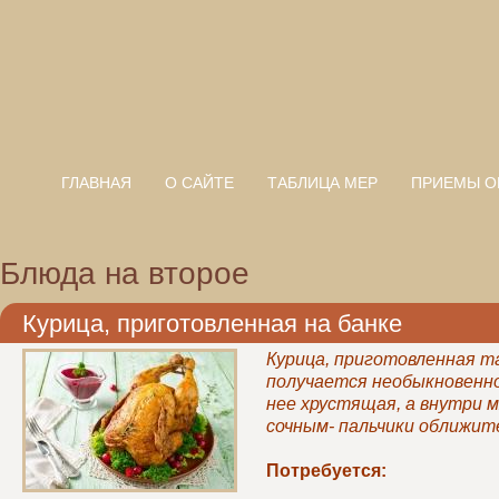
ГЛАВНАЯ
О САЙТЕ
ТАБЛИЦА МЕР
ПРИЕМЫ О
Блюда на второе
Курица, приготовленная на банке
Курица, приготовленная т
получается необыкновенно 
нее хрустящая, а внутри 
сочным- пальчики оближит
Потребуется: