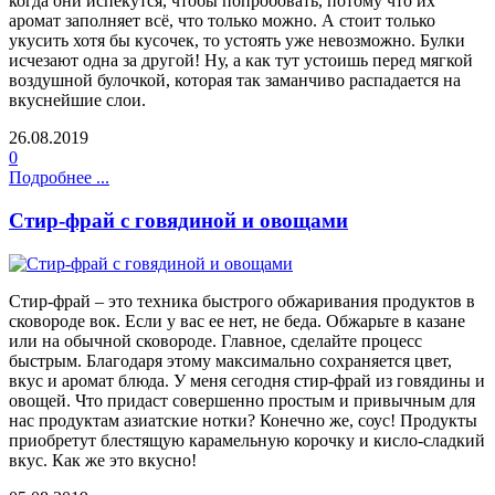
когда они испекутся, чтобы попробовать, потому что их
аромат заполняет всё, что только можно. А стоит только
укусить хотя бы кусочек, то устоять уже невозможно. Булки
исчезают одна за другой! Ну, а как тут устоишь перед мягкой
воздушной булочкой, которая так заманчиво распадается на
вкуснейшие слои.
26.08.2019
0
Подробнее ...
Стир-фрай с говядиной и овощами
Стир-фрай – это техника быстрого обжаривания продуктов в
сковороде вок. Если у вас ее нет, не беда. Обжарьте в казане
или на обычной сковороде. Главное, сделайте процесс
быстрым. Благодаря этому максимально сохраняется цвет,
вкус и аромат блюда. У меня сегодня стир-фрай из говядины и
овощей. Что придаст совершенно простым и привычным для
нас продуктам азиатские нотки? Конечно же, соус! Продукты
приобретут блестящую карамельную корочку и кисло-сладкий
вкус. Как же это вкусно!