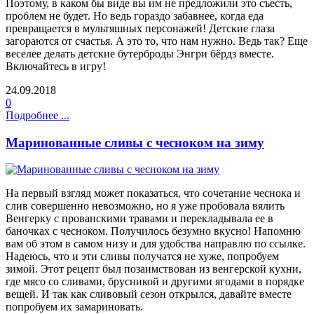
Поэтому, в каком бы виде вы им не предложили это съесть,
проблем не будет. Но ведь гораздо забавнее, когда еда
превращается в мультяшных персонажей! Детские глаза
загораются от счастья. А это то, что нам нужно. Ведь так? Еще
веселее делать детские бутерброды Энгри бёрдз вместе.
Включайтесь в игру!
24.09.2018
0
Подробнее ...
Маринованные сливы с чесноком на зиму
На первый взгляд может показаться, что сочетание чеснока и
слив совершенно невозможно, но я уже пробовала вялить
Венгерку с прованскими травами и перекладывала ее в
баночках с чесноком. Получилось безумно вкусно! Напомню
вам об этом в самом низу и для удобства направлю по ссылке.
Надеюсь, что и эти сливы получатся не хуже, попробуем
зимой. Этот рецепт был позаимствован из венгерской кухни,
где мясо со сливами, брусникой и другими ягодами в порядке
вещей. И так как сливовый сезон открылся, давайте вместе
попробуем их замариновать.