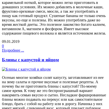
карамельной ноткой, которое можно легко приготовить в
домашних условиях. Их можно добавлять в молочные каши,
фруктово-ореховые смеси, мюсли, а так же употреблять в
пищу как готовый продукт. Сушеные бананы не только очень
вкусны, но еще и полезны. Их можно употреблять даже во
время жесткой диеты. Это полезное лакомство богато калием,
витамином А, магнием и фосфором. Имеет высокое
содержание пищевого волокна и является источником железа.
09.01.2019
0
Подробнее ...
Блины с капустой и яйцом
Осенью многие хозяйки солят капусту, заготавливают из нее
на зиму салаты и прочие вкусные и полезные рецепты. А
почему бы не приготовить блины с капустой? По-моему
самое время. К тому же это беспроигрышный вариант
накормить семью вкусно и сытно. Несладкие фаршированные
блины можно подавать на перекус или как самостоятельное
блюдо, брать с собой на работу или в дорогу. Начинка у них
имеет мягкий, сливочный вкус, который придает рубленое