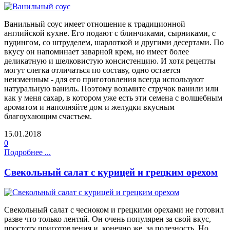
Ванильный соус имеет отношение к традиционной
английской кухне. Его подают с блинчиками, сырниками, с
пудингом, со штруделем, шарлоткой и другими десертами. По
вкусу он напоминает заварной крем, но имеет более
деликатную и шелковистую консистенцию. И хотя рецепты
могут слегка отличаться по составу, одно остается
неизменным - для его приготовления всегда используют
натуральную ваниль. Поэтому возьмите стручок ванили или
как у меня сахар, в котором уже есть эти семена с волшебным
ароматом и наполняйте дом и желудки вкусным
благоухающим счастьем.
15.01.2018
0
Подробнее ...
Свекольный салат с курицей и грецким орехом
Свекольный салат с чесноком и грецкими орехами не готовил
разве что только лентяй. Он очень популярен за свой вкус,
простоту приготовления и, конечно же, за полезность. Но