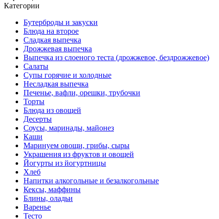
Категории
Бутерброды и закуски
Блюда на второе
Сладкая выпечка
Дрожжевая выпечка
Выпечка из слоеного теста (дрожжевое, бездрожжевое)
Салаты
Супы горячие и холодные
Несладкая выпечка
Печенье, вафли, орешки, трубочки
Торты
Блюда из овощей
Десерты
Соусы, маринады, майонез
Каши
Маринуем овощи, грибы, сыры
Украшения из фруктов и овощей
Йогурты из йогуртницы
Хлеб
Напитки алкогольные и безалкогольные
Кексы, маффины
Блины, оладьи
Варенье
Тесто