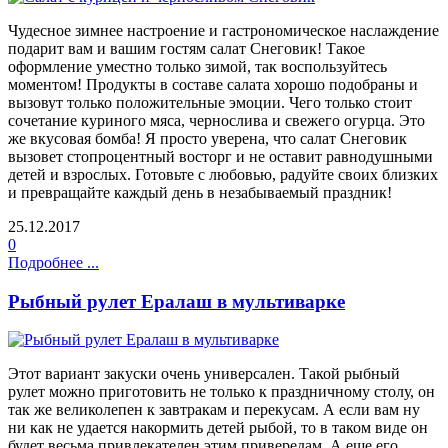
Чудесное зимнее настроение и гастрономическое наслаждение
подарит вам и вашим гостям салат Снеговик! Такое
оформление уместно только зимой, так воспользуйтесь
моментом! Продукты в составе салата хорошо подобраны и
вызовут только положительные эмоции. Чего только стоит
сочетание куриного мяса, чернослива и свежего огурца. Это
же вкусовая бомба! Я просто уверена, что салат Снеговик
вызовет стопроцентный восторг и не оставит равнодушными
детей и взрослых. Готовьте с любовью, радуйте своих близких
и превращайте каждый день в незабываемый праздник!
25.12.2017
0
Подробнее ...
Рыбный рулет Ералаш в мультиварке
Этот вариант закуски очень универсален. Такой рыбный
рулет можно приготовить не только к праздничному столу, он
так же великолепен к завтракам и перекусам. А если вам ну
ни как не удается накормить детей рыбой, то в таком виде он
будет весьма привлекателен этим привередам. А еще его